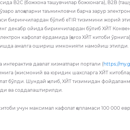
да В2C (божхона ташувчилар божхонага), В2В (ташув
и ўзаро алоқаларни таъминловчи барча зарур электр
каси биринчилардан бўлиб eTIR тизимини жорий этиш
нг декабр ойида биринчилардан бўлиб ХЙТ Конвенция
ектрон кафолат ёрдамида (қоғоз ХЙТ китоби ўрнига)
вишда амалга ошириш имконияти намойиш этилди.
а интерактив давлат хизматлари портали (
https://my.
тизимига (жисмоний ва юридик шахсларга ХЙТ китобл
ат бўлди. Шундай қилиб, ХЙТ тизимидан фойдаланмо
лди ва соддалаштирилди.
китоби учун максимал кафолат қопламаси 100 000 ев