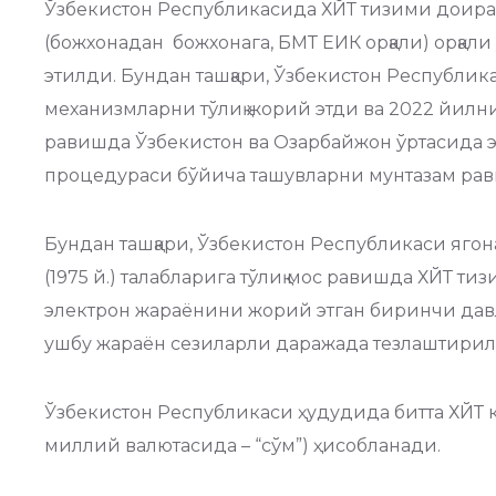
Ўзбекистон Республикасида ХЙТ тизими доираси
(божхонадан божхонага, БМТ ЕИК орқали) орқал
этилди. Бундан ташқари, Ўзбекистон Республи
механизмларни тўлиқ жорий этди ва 2022 йилни
равишда Ўзбекистон ва Озарбайжон ўртасида эл
процедураси бўйича ташувларни мунтазам ра
Бундан ташқари, Ўзбекистон Республикаси ягон
(1975 й.) талабларига тўлиқ мос равишда ХЙТ 
электрон жараёнини жорий этган биринчи давл
ушбу жараён сезиларли даражада тезлаштири
Ўзбекистон Республикаси ҳудудида битта ХЙТ 
миллий валютасида – “сўм”) ҳисобланади.