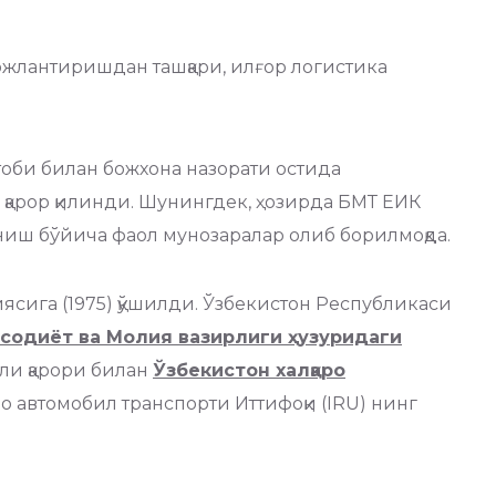
ожлантиришдан ташқари, илғор логистика
оби билан божхона назорати остида
арор қилинди. Шунингдек, ҳозирда БМТ ЕИК
иш бўйича фаол мунозаралар олиб борилмоқда.
иясига (1975) қўшилди. Ўзбекистон Республикаси
исодиёт ва Молия вазирлиги ҳузуридаги
ли қарори билан
Ўзбекистон халқаро
о автомобил транспорти Иттифоқи (IRU) нинг