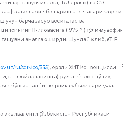
чилар ташувчиларга, IRU орқали) ва C2C
он хавф-хатарларни бошқариш воситалари жорий
 учун барча зарур воситалар ва
сининг 11-иловасига (1975 й.) тўлиқ мувофиқ
 ташувни амалга оширди. Шундай қилиб, eTIR
gov.uz/ru/service/555
), орқали ХЙТ Конвенцияси
аридан фойдаланишга) рухсат бериш тўлиқ
қчи бўлган тадбиркорлик субъектлари учун
ро эквиваленти (Ўзбекистон Республикаси