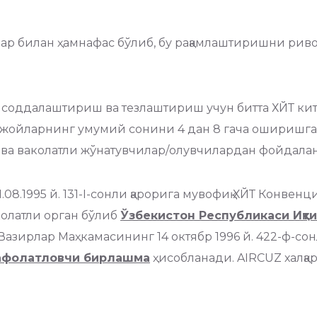
ар билан ҳамнафас бўлиб, бу рақамлаштиришни рив
соддалаштириш ва тезлаштириш учун битта ХЙТ кит
жойларнинг умумий сонини 4 дан 8 гача оширишга қ
ва ваколатли жўнатувчилар/олувчилардан фойдалан
.1995 й. 131-I-сонли қарорига мувофиқ ХЙТ Конвенц
колатли орган бўлиб
Ўзбекистон Республикаси Иқт
азирлар Маҳкамасининг 14 октябр 1996 й. 422-ф-сон
фолатловчи бирлашма
ҳисобланади. AIRCUZ халқар