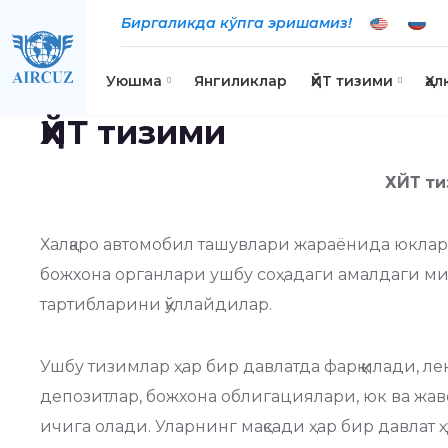
Биргаликда кўпга эришамиз!
Уюшма
Янгиликлар
ҲЙТ тизими
Ҳа
ҲЙТ тизими
ХЙТ
ти
Халқаро автомобил ташувлари жараёнида юклар
божхона органлари ушбу соҳадаги амалдаги ми
тартибларини қўллайдилар.
Ушбу тизимлар ҳар бир давлатда фарқ қилади, л
депозитлар, божхона облигациялари, юк ва жав
ичига олади. Уларнинг мақсади ҳар бир давлат