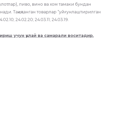
отлар), пиво, вино ва хом тамаки бундан
анади. Тақиқланган товарлар “уйғунлаштирилган
10; 24.02.20; 24.03.11; 24.03.19.
риш учун қулай ва самарали воситадир.