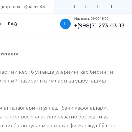
кор шох. кўчаси, 44
Иш вақти: 09:00-18:00
ш
FAQ
+(998)71 273-03-13
нилиши
аларини кесиб ўтганда уларнинг ҳар бирининг
 миллий назорат тизимлари ва ушбу ташиш
лат талабларини қўллаш (банк кафолатлари,
транспорт воситаларини кузатиб боришни ўз
га нисбатан тўланмаслик хавфи мавжуд бўлган