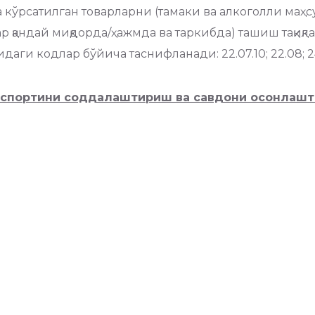
кўрсатилган товарларни (тамаки ва алкоголли маҳсул
р қандай миқдорда/ҳажмда ва таркибда) ташиш тақиқл
и кодлар бўйича таснифланади: 22.07.10; 22.08; 24.02.
нспортини соддалаштириш ва савдони осонлашти