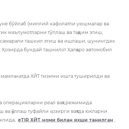
дунё бўйлаб (миллий кафолатли уюшмалар ва
тик маълумотларни тўплаш ва тақдим этиш,
 самарали ташкил этиш ва ишлаши, шунингдек
 Ҳозирда бундай ташкилот Ҳалқаро автомобил
 65 мамлакатда ХЙТ тизими ишга туширилди ва
а операцияларни реал вақт режимида
ш ва қўллаш туфайли ҳозирги вақтда юкларни
аклида,
eTIR ХЙТ номи билан яхши танилган
,