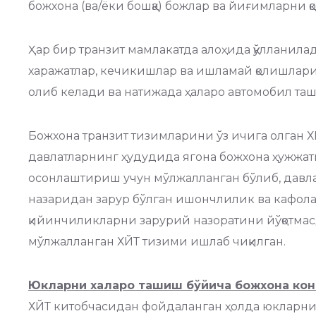
божхона (ва/ёки бошқа) божлар ва йиғимларни қ
Ҳар бир транзит мамлакатда алоҳида қўлланил
харажатлар, кечикишлар ва ишламай қолишлари
олиб келади ва натижада ҳаларо автомобил т
Божхона транзит тизимларини ўз ичига олган Х
давлатларнинг ҳудудида ягона божхона ҳужжат
осонлаштириш учун мўлжалланган бўлиб, давлат
назаридан зарур бўлган ишончлилик ва кафол
қийинчиликларни зарурий назоратини йўқотмас
мўлжалланган ХЙТ тизими ишлаб чиқилган.
Ю
кларни хал
аро ташиш бўйича божхона ко
ХЙТ китобчасидан фойдаланган ҳолда юкларни