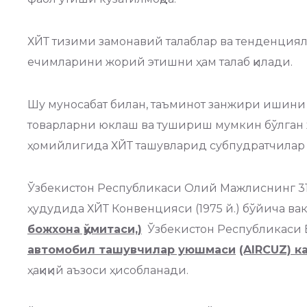
ХЙТ тизими замонавий талаблар ва тенденциял
ечимларини жорий этишни ҳам талаб қилади.
Шу муносабат билан, таъминот занжири ишини 
товарларни юклаш ва тушириш мумкин бўлган 
ҳомийлигида ХЙТ ташувларид субпудратчилар 
Ўзбекистон Республикаси Олий Мажлиснинг 31.08
ҳудудида ХЙТ Конвенцияси (1975 й.) бўйича ва
божхона қўмитаси,
)
Ўзбекистон Республикаси В
автомобил ташувчилар уюшмаси
(AIRCUZ)
ка
ҳақиқий аъзоси ҳисобланади.