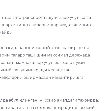
нида автотранспорт ташувчилар учун катта
 таннархининг сезиларли даражада ошишига
майди.
хона қоидаларини жорий этиш ва бир нечта
рларни халқаро ташишни максимал даражада
ранзит мамлакатлар учун божхона нуқтаи
чииб, ташувчилар дуч келадиган
чун хавфларни оширмасдан камайтиришга
лда қабул қилинган) – ҳозир амалдаги тахрирда,
лаштирадиган ва соддалаштирадиган асосий