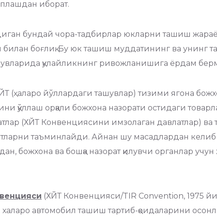
оплашдан иборат.
адиган бундай чора-тадбирлар юкларни ташиш жараё
 билан боғлиқ. Бу юк ташиш муддатининг ва унинг
ашувларида қулайликнинг ривожланишига ёрдам бер
ЙТ (ҳаларо йўллардаги ташувлар) тизими ягона бож
ини қўллаш орқали божхона назорати остидаги това
лар (ХЙТ Конвенциясини имзолаган давлатлар) ва т
атларни таъминлайди. Айнан шу масадлардан келиб 
дан, божхона ва бошқа назорат қилувчи органлар у
нвен
ц
ияси
(ХЙТ Конвенцияси/TIR Convention, 1975 йи
 халаро автомобил ташиш тартиб-қоидаларини осон