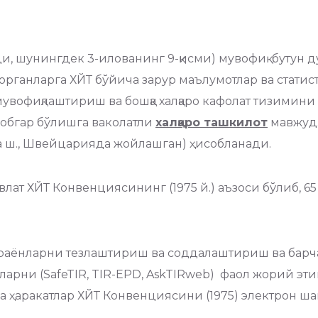
ди, шунингдек 3-илованинг 9-қисми) мувофиқ бутун 
 органларга ХЙТ бўйича зарур маълумотлар ва статис
вофиқлаштириш ва бошқа халқаро кафолат тизимини
вобгар бўлишга ваколатли
халқаро ташкилот
мавжуд.
ва ш., Швейцарияда жойлашган) ҳисобланади.
авлат ХЙТ Конвенциясининг (1975 й.) аъзоси бўлиб,
раёнларни тезлаштириш ва соддалаштириш ва барч
аларни (SafeTIR, TIR-EPD, AskTIRweb) фаол жорий эти
рча ҳаракатлар ХЙТ Конвенциясини (1975) электрон ш