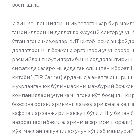
воситадир.
У ХЙТ Конвенциясини имзолаган ҳар бир мамлак
тамойилларини давлат ва хусусий сектор учу
ўтган ягона меъёрлар, ХЙТ китобчасидан фой
давлатларнинг божхона органлари учун зарарн
расмийлаштируви тартибини соддалаштириш ва
сифатида халқаро миқёсда тан олишдан иборат.
китоби” (TIR Carnet) ёрдамида амалга ошириш
муҳрланган юк бўлинмасини мажбурий божхона 
компаниялари учун ҳам) ягона кўп босқичли ки
божхона органларининг даъволари юзага келган
кафолатлар занжири мавжуд бўлди. Шу билан б
назорат тартиб-қоидаларини қисқартириш орқали
йўқотмасдан ташувчилар учун кўплаб маъмурий