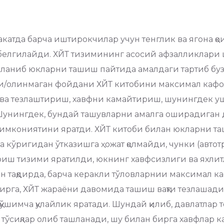
атда барча иштирокчилар учун тенглик ва ягона қо
н белгилайди. ХЙТ тизимининг асосий афзалликлар
даланиб юкларни ташиш пайтида амалдаги тартиб б
и/олинмаган фойдани ХЙТ китобини максимал кафол
 тезлаштириш, хавфни камайтириш, шунингдек ушб
 Шунингдек, бундай ташувларни амалга оширадиган д
 имкониятини яратди. ХЙТ китоби билан юкларни т
кўригидан ўтказишга ҳожат қолмайди, чунки (автотр
риш тизими яратилди, юкнинг хавфсизлиги ва яхлит
 тақдирда, барча керакли тўловларнии максимал ка
ирга, ХЙТ жараёни давомида ташиш вақти тезлашади
) қўшимча қулайлик яратади. Шундай қилиб, давлатла
 тўсиқлар олиб ташланади, шу билан бирга хавфлар 