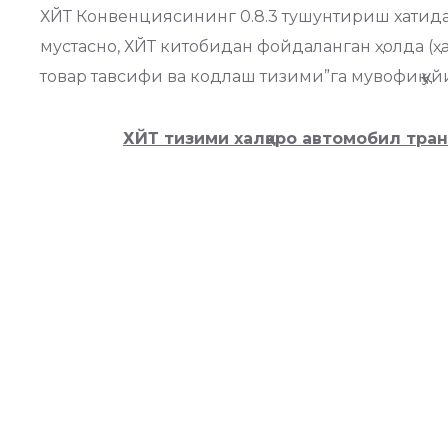
ХЙТ Конвенциясининг 0.8.3 тушунтириш хатида 
мустасно, ХЙТ китобидан фойдаланган ҳолда (ҳа
товар тавсифи ва кодлаш тизими”га мувофиқ қуйидаг
ХЙТ тизими халқаро автомобил тра