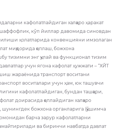
идаларни кафолатлайдиган халқаро ҳаракат
и шаффофлик, кўп йиллар давомида синовдан
узилиши ҳолатларида конвенцияни имзолаган
ат миқдорида қоплаш, божхона
у тизимни энг қулай ва функционал тизим
авлатлар учун ягона кафолат ҳужжати – “ХЙТ
ашиш жараёнида транспорт воситани
анспорт воситалари учун ҳам, юк ташувчи
лигини кафолатлайдиган, бундан ташқари,
фолат доирасида қоплайдиган халқаро
, шунингдек божхона органларига (қўшимча
р томонидан барча зарур кафолатларни
камайтирилади ва биринчи навбатда давлат