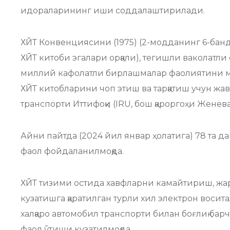
идораларининг иши соддалаштирилади.
ХЙТ Конвенциясини (1975) (2-модданинг 6-бан
ХЙТ китоби эгалари орқали), тегишли ваколатли
миллий кафолатли бирлашмалар фаолиятини му
ХЙТ китобларини чоп этиш ва тарқатиш учун жа
транспорти Иттифоқи (IRU, бош қароргоҳи Жене
Айни пайтда (2024 йил январ ҳолатига) 78 та д
фаол фойдаланилмоқда.
ХЙТ тизими остида хавфларни камайтириш, жа
кузатишга қаратилган турли хил электрон восит
халқаро автомобил транспорти билан боғлиқ ба
фаол ўтиши кузатилмоқда.