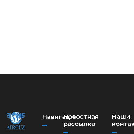
Новостная
Наши
Навигация
рассылка
конта