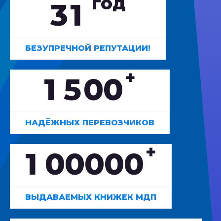
год
3
1
БЕЗУПРЕЧНОЙ РЕПУТАЦИИ!
+
1
5
0
0
НАДЁЖНЫХ ПЕРЕВОЗЧИКОВ
+
1
0
0
0
0
0
ВЫДАВАЕМЫХ КНИЖЕК МДП