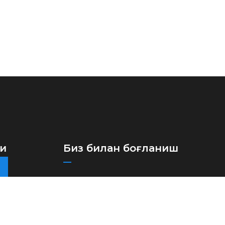
си
Биз билан боғланиш
+(998)71 273-03-13
+(998)71 273-97-75
info@aircuz.uz