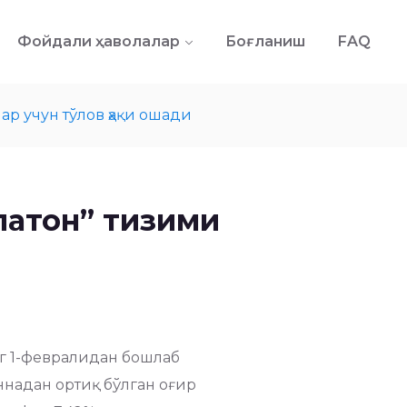
Фойдали ҳаволалар
Боғланиш
FAQ
р учун тўлов ҳақи ошади
латон” тизими
г 1-февралидан бошлаб
ннадан ортиқ бўлган оғир