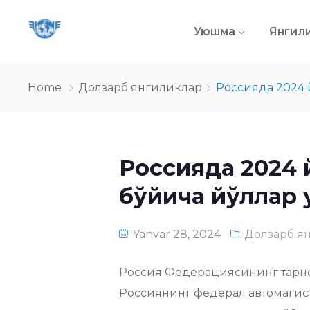
Уюшма
Янгил
Home
Долзарб янгиликлар
Россияда 2024 
Россияда 2024 
бўйича йўллар 
Yanvar 28, 2024
Долзарб я
Россия Федерациясининг тарнс
Россиянинг федерал автомагист