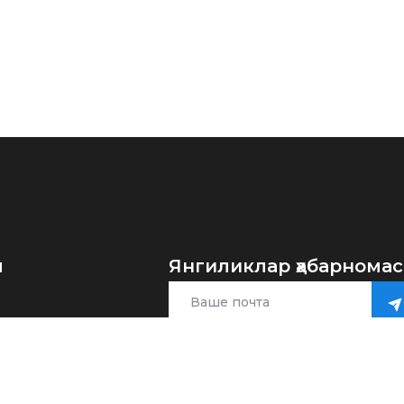
я
Янгиликлар ҳабарнома
да
имлар