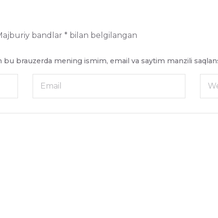
ajburiy bandlar
*
bilan belgilangan
un bu brauzerda mening ismim, email va saytim manzili saqlans