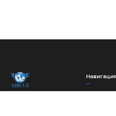
Навигаци
Бош саҳифа
Ўзбекистон халқаро
Биз тўғримиз
автомобилда ташувчилар
уюшмаси
Раҳбар ва ход