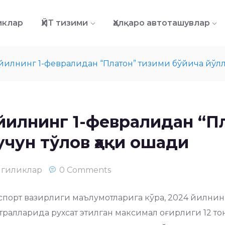
иклар
ҲЙТ тизими
Ҳалқаро автоташувлар
йилнинг 1-февралидан “Платон” тизими бўйича йўлла
йилнинг 1-февралидан “П
учун тўлов ҳақи ошади
нгиликлар
0 Comments
порт вазирлиги маълумотларига кўра, 2024 йилнин
ралларида рухсат этилган максимал оғирлиги 12 то