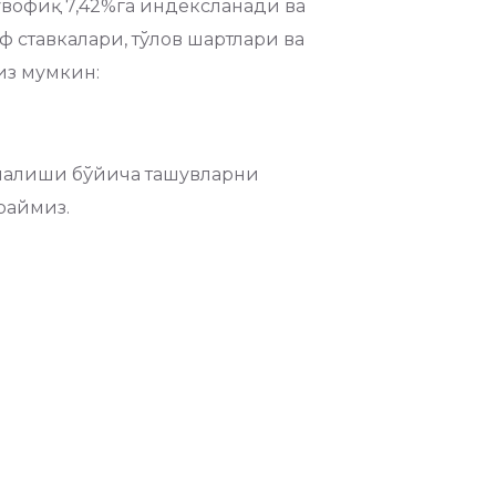
увофиқ 7,42%га индексланади ва
ф ставкалари, тўлов шартлари ва
из мумкин:
ўналиши бўйича ташувларни
раймиз.