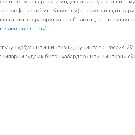
 ҳақи истеъмол нархлари индексининг ўзгаришига м
й тарифга 21 тийин қўшилади) ташкил қилади. Тари
лан тизим операторининг веб-сайтида танишишинг
ure-and-conditions/
от учун қабул қилишингизни, шунингдек, Россия й
овчиларни зудлик билан хабардор қилишингизни сў