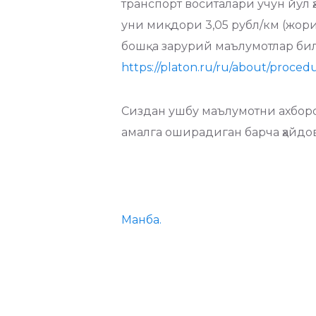
транспорт воситалари учун йўл
уни миқдори 3,05 рубл/км (жори
бошқа зарурий маълумотлар би
https://platon.ru/ru/about/proced
Сиздан ушбу маълумотни ахбор
амалга оширадиган барча ҳайд
Манба.