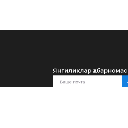
Янгиликлар ҳабарномас
лар
шувлар