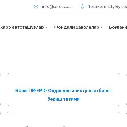
info@aircuz.uz
Тошкент Ш., Бунёд
алқаро автоташувлар
Фойдали ҳаволалар
Боғлан
IRUни TIR-EPD-
Олдиндан электрон ахборот
бериш тизими