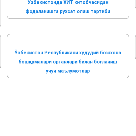
Ўзбекистонда ХЙТ китобчасидан
фодаланишга рухсат олиш тартиби
Ўзбекистон Республикаси худудий божхона
бошқармалари органлари билан боғланиш
учун маълумотлар