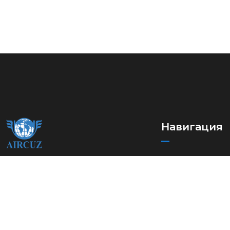
Навигация
Бош саҳифа
Ўзбекистон халқаро
Биз тўғримизда
автомобилда ташувчилар
уюшмаси
Раҳбар ва ходим
Уюшма
Ҳалқаро автота