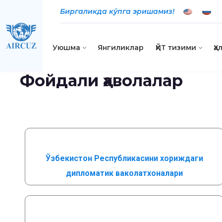
Биргаликда кўпга эришамиз!
Уюшма
Янгиликлар
ҲЙТ тизими
Ҳ
Фойдали ҳаволалар
Ўзбекистон Республикасини хориждаги
дипломатик ваколатхоналари