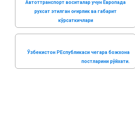
Автоттранспорт воситалар учун Европада
рухсат этилган оғирлик ва габарит
кўрсаткичлари
Ўзбекистон РЕспубликаси чегара божхона
постларини рўйхати.