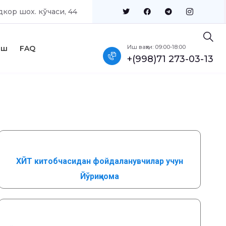
кор шох. кўчаси, 44
Иш вақти: 09:00-18:00
иш
FAQ
+(998)71 273-03-13
ХЙТ китобчасидан фойдаланувчилар учун
Йўриқнома