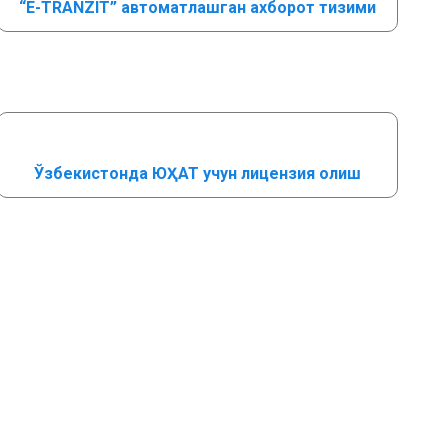
“E-TRANZIT” автоматлашган ахборот тизими
Ўзбекистонда ЮҲАТ учун лицензия олиш