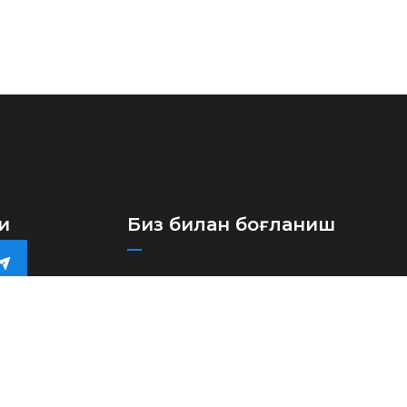
и
Биз билан боғланиш
+(998)71 273-03-13
+(998)71 273-97-75
info@aircuz.uz
Ўзбекистон Республикаси,
Тошкент ш., Бунёдкор шох.