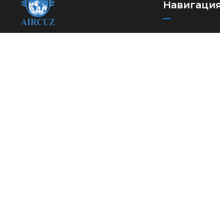
Навигаци
Новости
Ассоциация
Международн
международных
автомобильных
Полезные ссы
перевозчиков Узбекистана
FAQ
Контакты