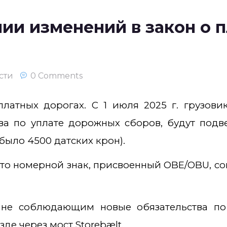
нии изменений в закон о 
сти
0 Comments
латных дорогах. С 1 июля 2025 г. грузовик
а по уплате дорожных сборов, будут подв
было 4500 датских крон).
что номерной знак, присвоенный OBE/OBU, с
 не соблюдающим новые обязательства по
де через мост Storebælt.