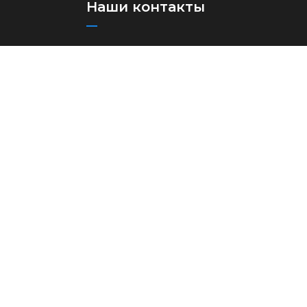
Наши контакты
+(998)71 273-03-13
+(998)71 273-97-75
info@aircuz.uz
Республика Узбекистан, г.
Ташкент, ул Бунёдкор, 44