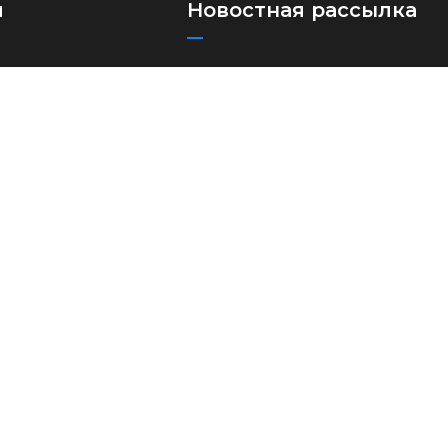
я
Новостная рассылка
Подпишитесь на нашу рассылку,
ые автоперевозки
чтобы получать наши последние
лки
обновления и новости
© Все права защищены 2023