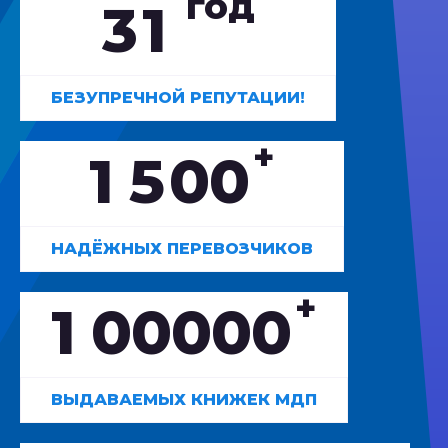
год
3
1
БЕЗУПРЕЧНОЙ РЕПУТАЦИИ!
+
1
5
0
0
НАДЁЖНЫХ ПЕРЕВОЗЧИКОВ
+
1
0
0
0
0
0
ВЫДАВАЕМЫХ КНИЖЕК МДП