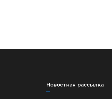
Новостная рассылка
Подпишитесь на нашу рассылку,
 автоперевозки
чтобы получать наши последние