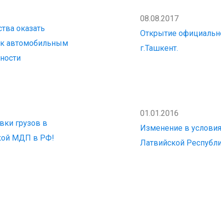
08.08.2017
ства оказать
Открытие официально
ок автомобильным
г.Ташкент.
ьности
01.01.2016
вки грузов в
Изменение в условия
жкой МДП в РФ!
Латвийской Республ