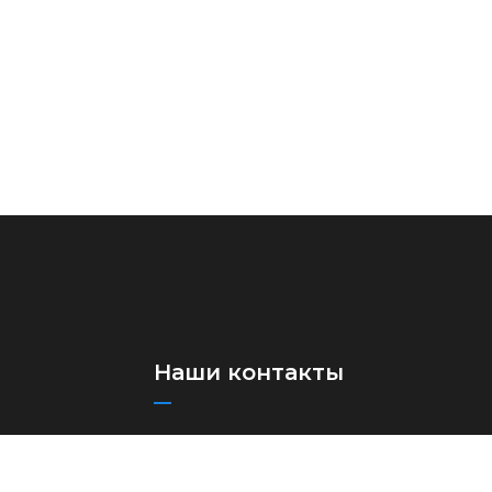
Наши контакты
+(998)71 273-03-13
+(998)71 273-97-75