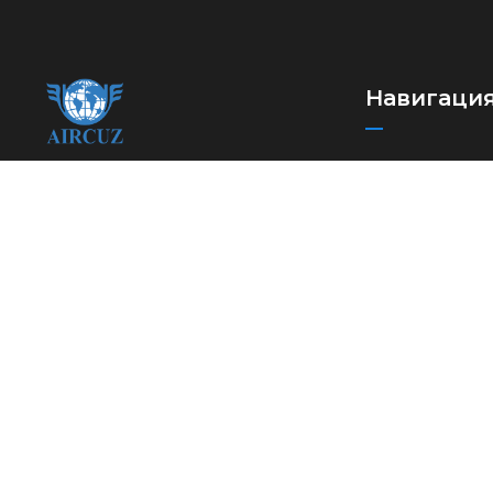
Навигаци
Новости
Ассоциация
Международн
международных
автомобильных
Полезные ссы
перевозчиков Узбекистана
FAQ
Контакты