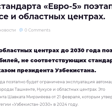
андарта «Евро-5» поэтап
се и областных центрах.
новости
0 Comments
 областных центрах до 2030 года по
илей, не соответствующих стандар
азом президента Узбекистана.
ода поэтапно будет ограничена эксплуатация автом
ородах Ташкенте, Нукусе и областных центрах. Это
та Шавката Мирзиёева от 21 февраля, которым утве
егии «Узбекистан-2030» в 2024 году.