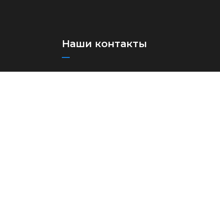
Наши контакты
+(998)71 273-03-13
+(998)71 273-97-75
info@aircuz.uz
Республика Узбекистан, г.
Ташкент, ул Бунёдкор, 44