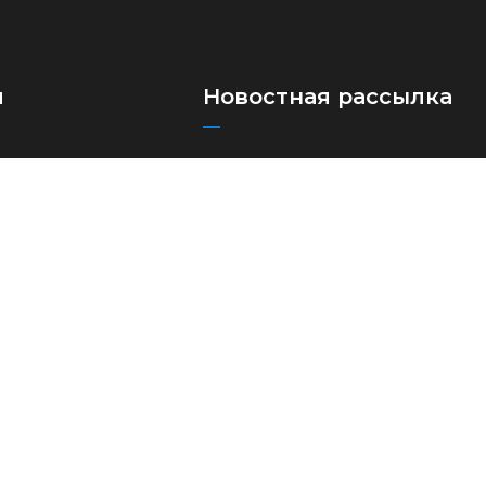
я
Новостная рассылка
Подпишитесь на нашу рассылку,
ые автоперевозки
чтобы получать наши последние
лки
обновления и новости