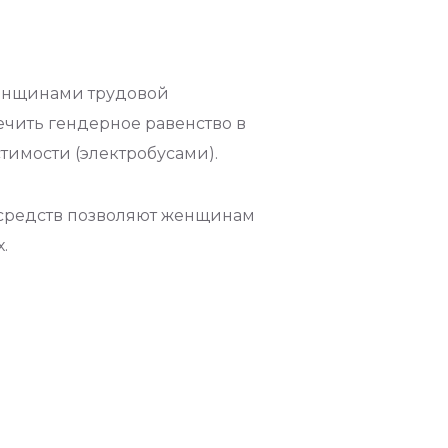
женщинами трудовой
ечить гендерное равенство в
имости (электробусами).
х средств позволяют женщинам
.