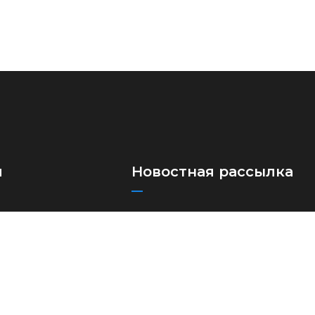
я
Новостная рассылка
Подпишитесь на нашу рассылку,
ые автоперевозки
чтобы получать наши последние
лки
обновления и новости