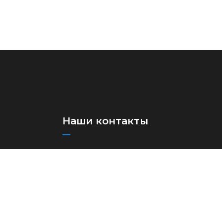
Наши контакты
+(998)71 273-03-13
+(998)71 273-97-75
info@aircuz.uz
Республика Узбекистан, г.
Ташкент, ул Бунёдкор, 44