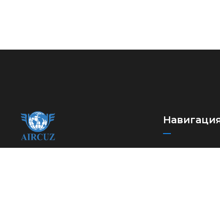
Навигаци
Новости
Ассоциация
Международн
международных
автомобильных
Полезные ссы
перевозчиков Узбекистана
FAQ
Контакты