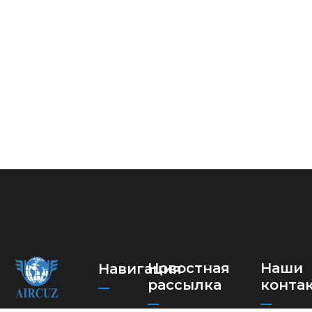
Новостная
Наши
Навигация
рассылка
конта