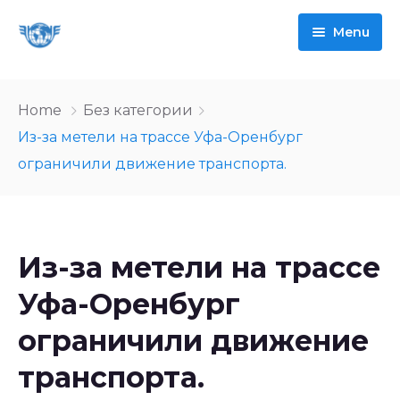
Menu
Ассоциация
Home
Без категории
Новости
О нас
Из-за метели на трассе Уфа-Оренбург
ограничили движение транспорта.
Система МДП
Руководство и сотрудники
Международные автоперевозки
Члены ассоциации
Справка по системе
Из-за метели на трассе
Полезные ссылки
Правила вступления в членство
Доступ к системе
Справочник по странам
Уфа-Оренбург
Контакты
Мероприятия
Полезная информация
Международные соглашения в области
TRANSPARK
ограничили движение
МАП
FAQ
транспорта.
Разрешительная система