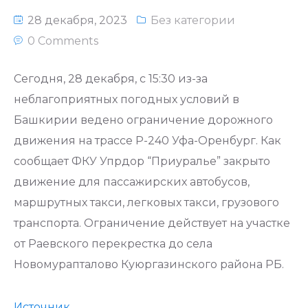
Национальное законодательство
28 декабря, 2023
Без категории
республики Узбекистан
0 Comments
Сегодня, 28 декабря, с 15:30 из-за
неблагоприятных погодных условий в
Башкирии ведено ограничение дорожного
движения на трассе Р-240 Уфа-Оренбург. Как
сообщает ФКУ Упрдор “Приуралье” закрыто
движение для пассажирских автобусов,
маршрутных такси, легковых такси, грузового
транспорта. Ограничение действует на участке
от Раевского перекрестка до села
Новомурапталово Куюргазинского района РБ.
Источник.