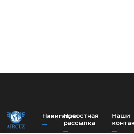
Новостная
Наши
Навигация
рассылка
конта