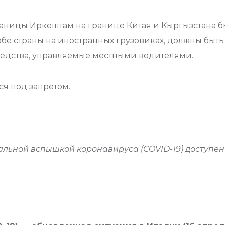
раницы Иркештам на границе Китая и Кыргызстана б
 обе страны на иностранных грузовиках, должны быт
редства, управляемые местными водителями.
ся под запретом.
альной вспышкой коронавируса (COVID-19) доступе