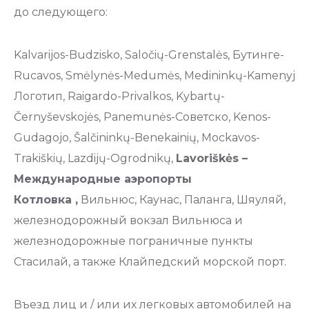
до следующего:
Kalvarijos-Budzisko, Saločių-Grenstalės, Бутинге-
Rucavos, Smėlynės-Medumės, Medininkų-Kamenyj
Логотип, Raigardo-Privalkos, Kybartų-
Černyševskojės, Panemunės-Советско, Kenos-
Gudagojo, Šalčininkų-Benekainių, Mockavos-
Trakiškių, Lazdijų-Ogrodnikų,
Lavoriškės –
Международные аэропорты
Котловка ,
Вильнюс, Каунас, Паланга, Шяуляй,
железнодорожный вокзал Вильнюса и
железнодорожные пограничные пункты
Стасилай, а также Клайпедский морской порт.
Въезд лиц и / или их легковых автомобилей на