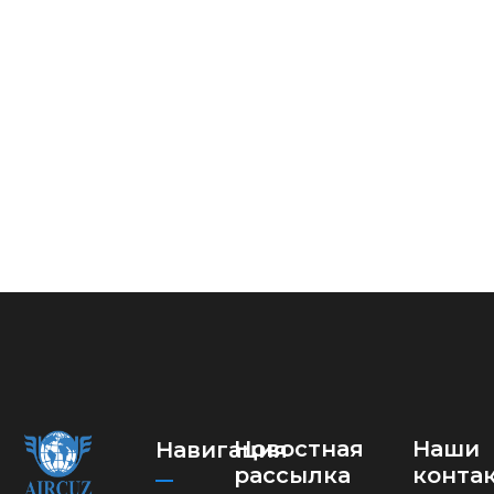
Новостная
Наши
Навигация
рассылка
конта