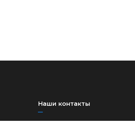
Наши контакты
+(998)71 273-03-13
+(998)71 273-97-75