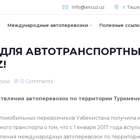
info@aircuz.uz
г. Ташк
Международные автоперевозки
Полезные ссылк
ДЛЯ АВТОТРАНСПОРТНЫ
!
ории
0 Comments
твления автоперевозок по территории Туркмени
омобильных перевозчиков Узбекистана получила 
ого транспорта о том, что с 1 января 2017 года вст
вления международных автоперевозок по территори