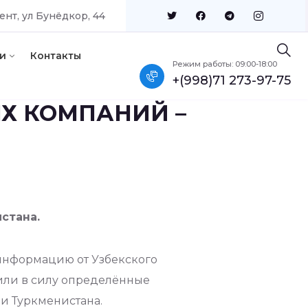
ент, ул Бунёдкор, 44
и
Контакты
Режим работы: 09:00-18:00
+(998)71 273-97-75
Х КОМПАНИЙ –
стана.
информацию от Узбекского
упили в силу определённые
и Туркменистана.