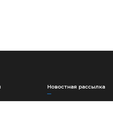
я
Новостная рассылка
Подпишитесь на нашу рассылку,
ые автоперевозки
чтобы получать наши последние