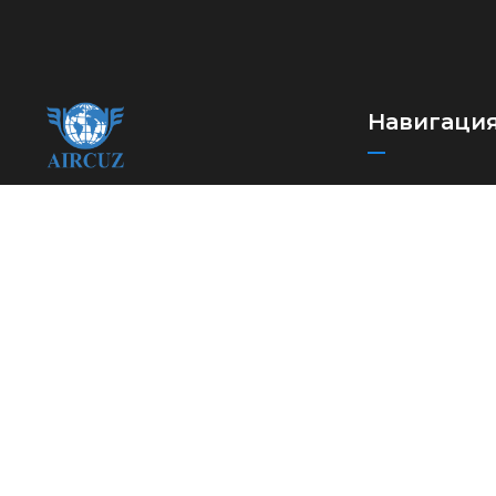
Навигаци
Новости
Ассоциация
Международн
международных
автомобильных
Полезные ссы
перевозчиков Узбекистана
FAQ
Контакты