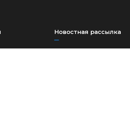
я
Новостная рассылка
Подпишитесь на нашу рассылку,
ые автоперевозки
чтобы получать наши последние
лки
обновления и новости