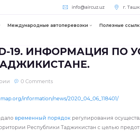
info@aircuz.uz
г. Ташк
Международные автоперевозки
Полезные ссылк
VID-19. ИНФОРМАЦИЯ ПО
ТАДЖИКИСТАНЕ.
ории
0 Comments
bamap.org/information/news/2020_04_06_118401/
здало
временный порядок
регулирования осущест
ерритории Республики Таджикистан с целью предот