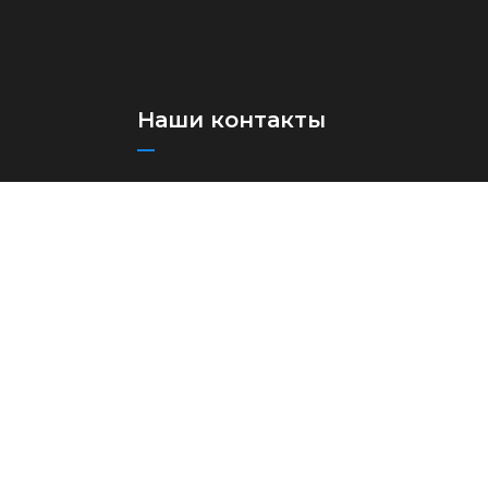
Наши контакты
+(998)71 273-03-13
+(998)71 273-97-75
info@aircuz.uz
Республика Узбекистан, г.
Ташкент, ул Бунёдкор, 44