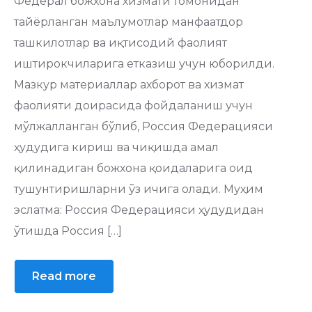
Федерал божхона хизмати томонидан
тайёрланган маълумотлар манфаатдор
ташкилотлар ва иқтисодий фаолият
иштирокчиларига етказиш учун юборилди.
Мазкур материаллар ахборот ва хизмат
фаолияти доирасида фойдаланиш учун
мўлжалланган бўлиб, Россия Федерацияси
ҳудудига кириш ва чиқишда амал
қилинадиган божхона қоидаларига оид
тушунтиришларни ўз ичига олади. Муҳим
эслатма: Россия Федерацияси ҳудудидан
ўтишда Россия […]
Read more