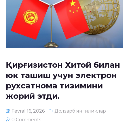
Қирғизистон Хитой билан
юк ташиш учун электрон
рухсатнома тизимини
жорий этди.
Fevral 16, 2026
Долзарб янгиликлар
0 Comments