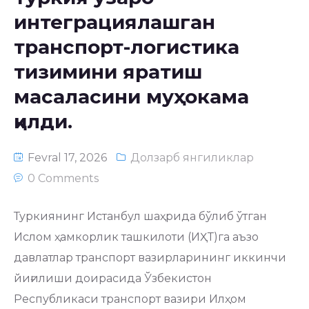
интеграциялашган
транспорт-логистика
тизимини яратиш
масалаcини муҳокама
қилди.
Fevral 17, 2026
Долзарб янгиликлар
0 Comments
Туркиянинг Истанбул шаҳрида бўлиб ўтган
Ислом ҳамкорлик ташкилоти (ИҲТ)га аъзо
давлатлар транспорт вазирларининг иккинчи
йиғилиши доирасида Ўзбекистон
Республикаси транспорт вазири Илҳом