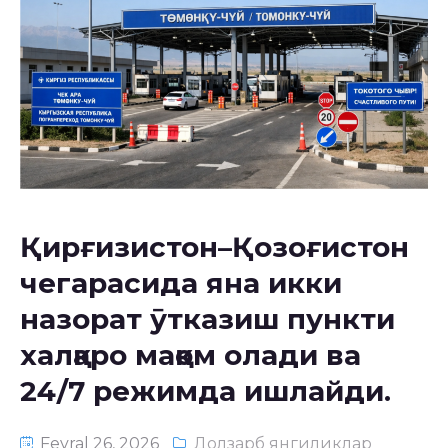
Қирғизистон–Қозоғистон
чегарасида яна икки
назорат ӯтказиш пункти
халқаро мақом олади ва
24/7 режимда ишлайди.
Fevral 26, 2026
Долзарб янгиликлар