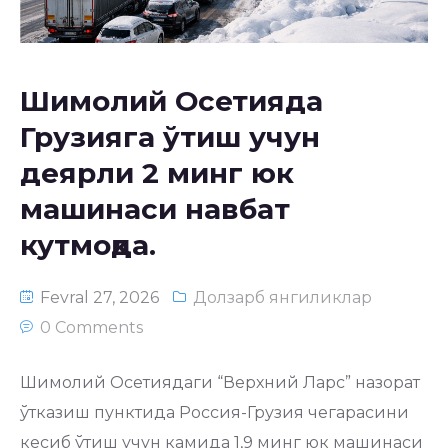
Рухсатнома тизими
Шимолий Осетияда
Грузияга ўтиш учун
деярли 2 минг юк
машинаси навбат
кутмоқда.
Fevral 27, 2026
Долзарб янгиликлар
0 Comments
Шимолий Осетиядаги “Верхний Ларс” назорат
ўтказиш пунктида Россия-Грузия чегарасини
кесиб ўтиш учун камида 1,9 минг юк машинаси