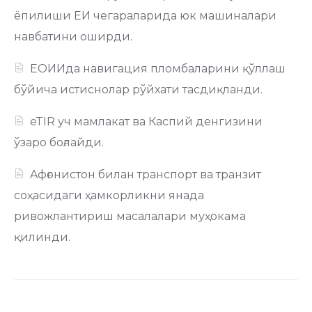
ёпилиши ЕИ чегараларида юк машиналари
навбатини оширди.
ЕОИИда навигация пломбаларини қўллаш
бўйича истиснолар рўйхати тасдиқланди.
eTIR уч мамлакат ва Каспий денгизини
ўзаро боғлайди.
Aфғонистон билан транспорт ва транзит
соҳасидаги ҳамкорликни янада
ривожлантириш масалалари муҳокама
қилинди.