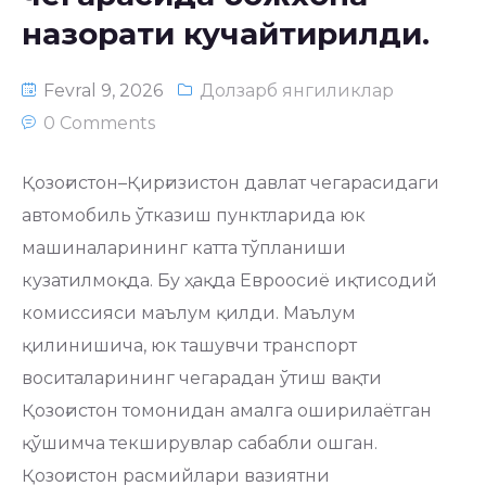
назорати кучайтирилди.
Fevral 9, 2026
Долзарб янгиликлар
0 Comments
Қозоғистон–Қирғизистон давлат чегарасидаги
автомобиль ўтказиш пунктларида юк
машиналарининг катта тўпланиши
кузатилмоқда. Бу ҳақда Евроосиё иқтисодий
комиссияси маълум қилди. Маълум
қилинишича, юк ташувчи транспорт
воситаларининг чегарадан ўтиш вақти
Қозоғистон томонидан амалга оширилаётган
қўшимча текширувлар сабабли ошган.
Қозоғистон расмийлари вазиятни