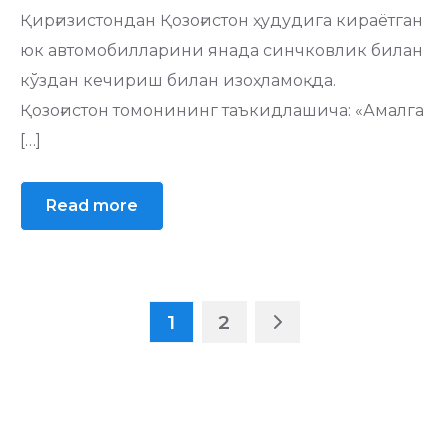
Қирғизистондан Қозоғистон ҳудудига кираётган
юк автомобилларини янада синчковлик билан
кўздан кечириш билан изоҳламоқда.
Қозоғистон томонининг таъкидлашича: «Амалга
[…]
Read more
1
2