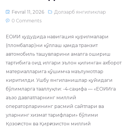
Fevral 11, 2026
Долзарб янгиликлар
0 Comments
ЕОИИ ҳудудида навигация қурилмалари
(пломбалар)ни қўллаш ҳамда транзит
автомобиль ташувларини амалга ошириш
тартибига оид илгари эълон қилинган ахборот
материалларига қўшимча маълумотлар
киритилди. Ушбу янгиланишлар қуйидаги
бўлимларга тааллуқли: -4-саҳифа — «ЕОИИга
аъзо давлатларнинг миллий
операторларининг расмий сайтлари ва
уларнинг хизмат тарифлари» бўлими
Қозоғистон ва Қирғизистон миллий