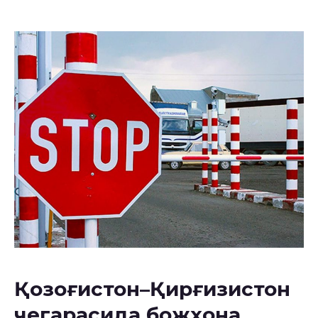
Қозоғистон–Қирғизистон
чегарасида божхона