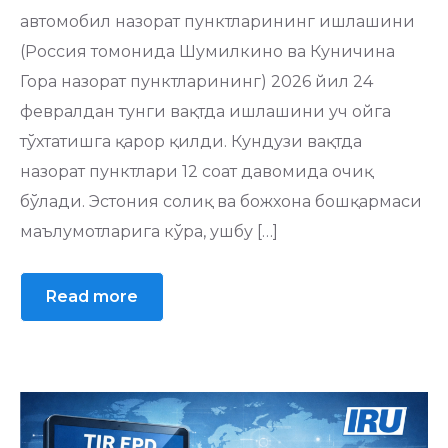
автомобил назорат пунктларининг ишлашини
(Россия томонида Шумилкино ва Куничина
Гора назорат пунктларининг) 2026 йил 24
февралдан тунги вақтда ишлашини уч ойга
тўхтатишга қарор қилди. Кундузи вақтда
назорат пунктлари 12 соат давомида очиқ
бўлади. Эстония солиқ ва божхона бошқармаси
маълумотларига кўра, ушбу […]
Read more