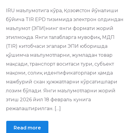
IRU маълумотига кўра, Қозоғистон йўналиши
бўйича TIR EPD тизимида электрон олдиндан
маълумот (ЭПИ)нинг янги формати жорий
этилмоқда. Янги талабларга мувофиқ, МДП
(TIR) китобчаси эгалари ЭПИ юборишда
қўшимча маълумотларни, жумладан товар
мақсади, транспорт воситаси тури, субъект
мақоми, солиқ идентификаторлари ҳамда
мажбурий скан ҳужжатларни кўрсатишлари
лозим бўлади. Янги маълумотларни жорий
этиш 2026 йил 18 февраль кунига
режалаштирилган. […]
Read more