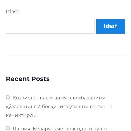
Izlash
Izlash
Recent Posts
Қозоғистон навигация пломбаларини
қўллашнинг 2-босқичига ўтишни вақтинча
кечиктирди.
Латвия–Беларусь чегарасидаги пункт