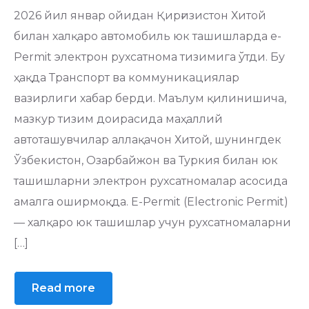
2026 йил январ ойидан Қирғизистон Хитой
билан халқаро автомобиль юк ташишларда e-
Permit электрон рухсатнома тизимига ўтди. Бу
ҳақда Транспорт ва коммуникациялар
вазирлиги хабар берди. Маълум қилинишича,
мазкур тизим доирасида маҳаллий
автоташувчилар аллақачон Хитой, шунингдек
Ўзбекистон, Озарбайжон ва Туркия билан юк
ташишларни электрон рухсатномалар асосида
амалга оширмоқда. E-Permit (Electronic Permit)
— халқаро юк ташишлар учун рухсатномаларни
[…]
Read more