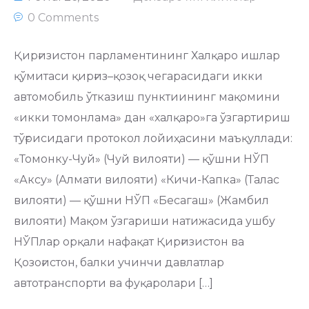
0 Comments
Қирғизистон парламентининг Халқаро ишлар
қўмитаси қирғиз–қозоқ чегарасидаги икки
автомобиль ўтказиш пунктиининг мақомини
«икки томонлама» дан «халқаро»га ўзгартириш
тўғрисидаги протокол лойиҳасини маъқуллади:
«Томонку-Чуй» (Чуй вилояти) — қўшни НЎП
«Аксу» (Алмати вилояти) «Кичи-Капка» (Талас
вилояти) — қўшни НЎП «Бесагаш» (Жамбил
вилояти) Мақом ўзгариши натижасида ушбу
НЎПлар орқали нафақат Қирғизистон ва
Қозоғистон, балки учинчи давлатлар
автотранспорти ва фуқаролари […]