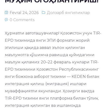
МУҲИМ ОГОҲЛАНТИРИШ!
Fevral 24, 2026
Долзарб янгиликлар
0 Comments
Ҳурматли автоташувчилар! Қозоғистон учун TIR-
EPD тизимида янги ЭПИ формати жорий
этилиши ҳақида аввал эълон қилинган
маълумотга қўшимча равишда қуйидагини
маълум қиламиз: 20–22 февраль кунлари TIR-
EPD тизимини Қозоғистон Республикасининг
янги божхона ахборот тизими — KEDEN билан
интеграция қилиш (миграция) ишлари
муваффақиятли якунланди. Ҳозирги вақтда
TIR-EPD тизими янги платформа билан тўлиқ
интеграция қилинган ва ишламоқда.