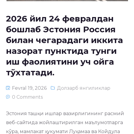
2026 йил 24 февралдан
бошлаб Эстония Россия
билан чегарадаги иккита
назорат пунктида тунги
иш фаолиятини уч ойга
тўхтатади.
Fevral 19, 2026
Долзарб янгиликлар
0 Comments
Эстония ташқи ишлар вазирлигининг расмий
веб-сайтида жойлаштирилган маълумотларга
кўра, мамлакат ҳукумати Луҳамаа ва Койдула