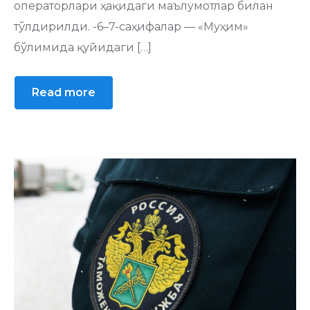
операторлари ҳақидаги маълумотлар билан
тўлдирилди. -6–7-саҳифалар — «Муҳим»
бўлимида қуйидаги […]
Read more