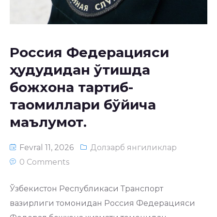
Россия Федерацияси
ҳудудидан ўтишда
божхона тартиб-
таомиллари бўйича
маълумот.
Fevral 11, 2026
Долзарб янгиликлар
0 Comments
Ўзбекистон Республикаси Транспорт
вазирлиги томонидан Россия Федерацияси