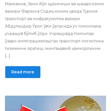
Махкамов, Эрон йўл қурилиши ва шаҳарсозлик
вазири Фарзона Содиқ хоним ҳамда Туркия
транспорт ва инфратузилма вазири
Абдулқодир Ўрол ўғли ўртасида уч томонлама
учрашув бўлиб ўтди. Учрашувда томонлар
ўзаро интеграциялашган транспорт-логистика
тизимини яратиш, минтақавий ҳамкорликни
[…]
Read more