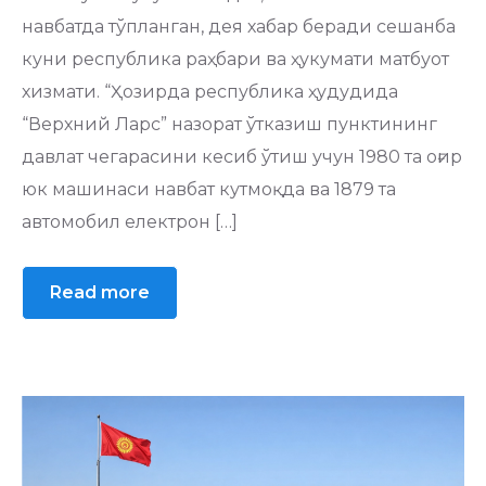
навбатда тўпланган, дея хабар беради сешанба
куни республика раҳбари ва ҳукумати матбуот
хизмати. “Ҳозирда республика ҳудудида
“Верхний Ларс” назорат ўтказиш пунктининг
давлат чегарасини кесиб ўтиш учун 1980 та оғир
юк машинаси навбат кутмоқда ва 1879 та
автомобил електрон […]
Read more