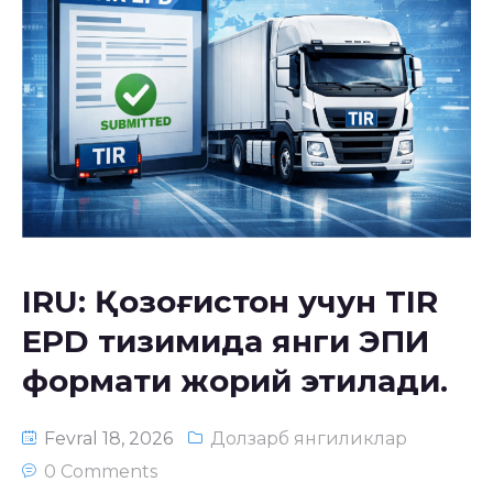
IRU: Қозоғистон учун TIR
EPD тизимида янги ЭПИ
формати жорий этилади.
Fevral 18, 2026
Долзарб янгиликлар
0 Comments