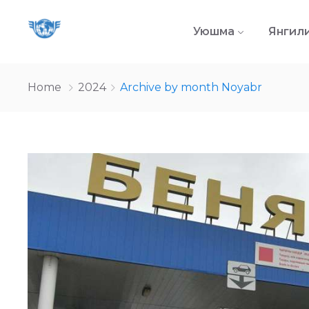
Уюшма
Янгил
Home
2024
Archive by month Noyabr