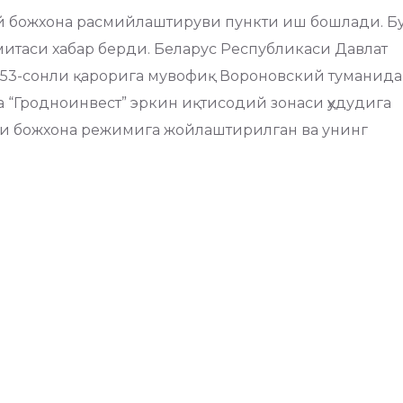
й божхона расмийлаштируви пункти иш бошлади. Б
митаси хабар берди. Беларус Республикаси Давлат
и 53-сонли қарорига мувофиқ Вороновский туманида
“Гродноинвест” эркин иқтисодий зонаси ҳудудига
и божхона режимига жойлаштирилган ва унинг