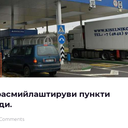
расмийлаштируви пункти
ди.
 Comments