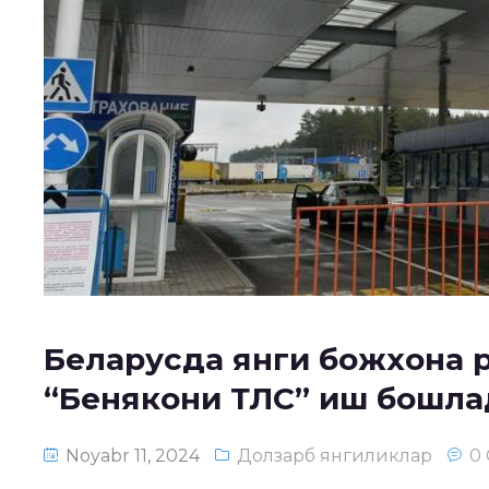
Беларусда янги божхона 
“Бенякони ТЛC” иш бошла
Noyabr 11, 2024
Долзарб янгиликлар
0