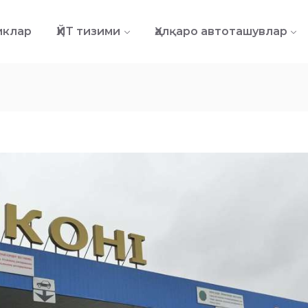
иклар
ҲЙТ тизими
Ҳалқаро автоташувлар