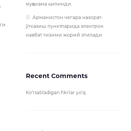
муҳокама қилинди.
у
Арманистон чегара назорат-
ги
ўтказиш пунктларида электрон
навбат тизими жорий этилади.
Recent Comments
Ko'rsatiladigan fikrlar yo'q.