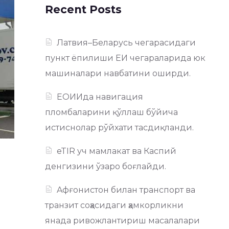
Recent Posts
Латвия–Беларусь чегарасидаги
пункт ёпилиши ЕИ чегараларида юк
машиналари навбатини оширди.
ЕОИИда навигация
пломбаларини қўллаш бўйича
истиснолар рўйхати тасдиқланди.
eTIR уч мамлакат ва Каспий
денгизини ўзаро боғлайди.
Aфғонистон билан транспорт ва
транзит соҳасидаги ҳамкорликни
янада ривожлантириш масалалари