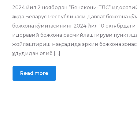
2024 йил 2 ноябрдан “Бенякони-ТЛC” идорави
ҳақда Беларус Республикаси Давлат божхона қў
божхона қўмитасининг 2024 йил 10 октябрдаг
идоравий божхона расмийлаштируви пунктида 
жойлаштириш мақсадида эркин божхона зонас
ҳудудидан олиб […]
Read more