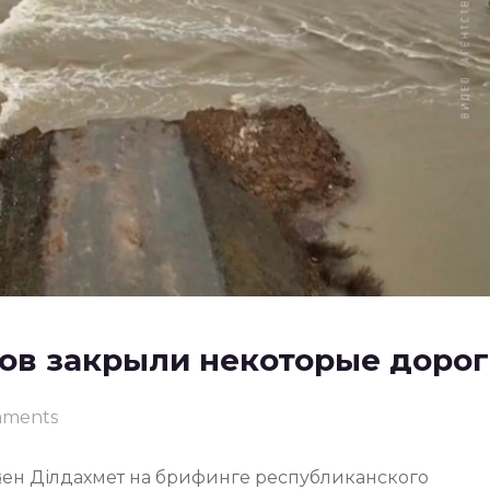
ков закрыли некоторые дорог
mments
әкен Ділдахмет на брифинге республиканского