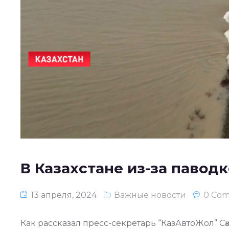
В Казахстане из-за павод
13 апреля, 2024
Важные новости
0 Co
Как рассказал пресс-секретарь “КазАвтоЖол” С