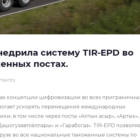
недрила систему TIR-EPD во
енных постах.
ments
ках концепции цифровизации во всех приграничны
омогает ускорять перемещения международных
и, в том числе через посты «Алтын асыр», «Артык»,
«Дашогузавтоёллары» и «Гарабогаз». TIR-EPD позволя
рузе во все национальные таможенные системы по