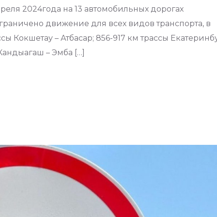
реля 2024года на 13 автомобильных дорогах
граничено движение для всех видов транспорта, в
ссы Кокшетау – Атбасар; 856-917 км трассы Екатеринб
Кандыагаш – Эмба […]