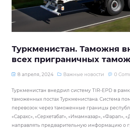
Туркменистан. Таможня в
всех приграничных тамож
8 апреля, 2024
Важные новости
0 Com
Туркменистан внедрил систему TIR-EPD в рам
таможенных постах Туркменистана. Система п
перевозок через таможенные границы республик
«Сарахс», «Серхетабат», «Имамназар», «Фарап», 
направлять предварительную информацию о г