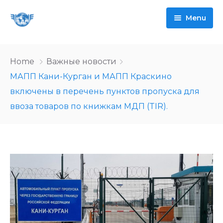
Menu
Ассоциация
Home
Важные новости
Новости
О нас
МАПП Кани-Курган и МАПП Краскино
включены в перечень пунктов пропуска для
Система МДП
Руководство и сотрудники
ввоза товаров по книжкам МДП (TIR).
Международные автоперевозки
Члены ассоциации
Справка по системе
Полезные ссылки
Правила вступления в членство
Доступ к системе
Справочник по странам
Контакты
Мероприятия
Полезная информация
Международные соглашения в области
TRANSPARK
МАП
FAQ
Разрешительная система