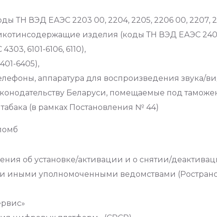
ы ТН ВЭД ЕАЭС 2203 00, 2204, 2205, 2206 00, 2207, 
 никотинсодержащие изделия (коды ТН ВЭД ЕАЭС 240
03, 6101-6106, 6110),
01-6405),
лефоны, аппаратура для воспроизведения звука/виде
аконодательству Беларуси, помещаемые под таможе
абака (в рамках Постановления № 44)
ломб
шения об установке/активации и о снятии/деактив
и иными уполномоченными ведомствами (Ространсн
ервис»