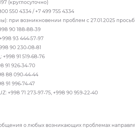
197 (круглосуточно)
00 550 4334 / +7 499 755 4334
ы): при возникновении проблем с 27.01.2025 просьб
998 90 188‑88‑39
+998 93 444‑57‑97
998 90 230‑08‑81
+998 91 519‑68‑76
8 91 926‑34‑70
98 88 090‑44‑44
8 91 996‑74‑47
: +998 71 273‑97‑75, +998 90 959‑22‑40
общения о любых возникающих проблемах направля