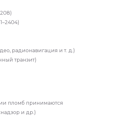
2208)
1–2404)
о, радионавигация и т. д.)
нный транзит)
ации пломб принимаются
адзор и др.)