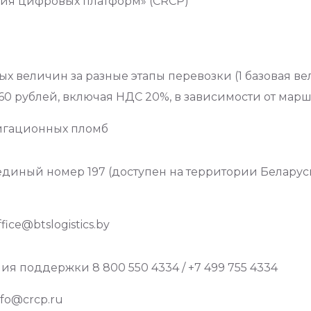
тия цифровых платформ» (CRCP)
вых величин за разные этапы перевозки (1 базовая вел
57,60 рублей, включая НДС 20%, в зависимости от мар
игационных пломб
единый номер 197 (доступен на территории Беларус
ce@btslogistics.by
ия поддержки 8 800 550 4334 / +7 499 755 4334
fo@crcp.ru