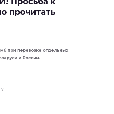
 Просьба к
но прочитать
омб при перевозке отдельных
ларуси и России.
 7