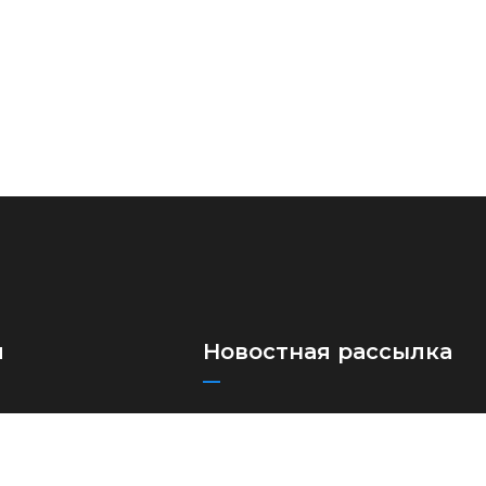
я
Новостная рассылка
Подпишитесь на нашу рассылку,
ые автоперевозки
чтобы получать наши последние