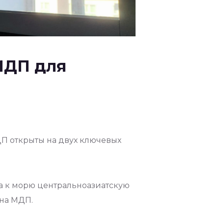
МДП для
ДП открыты на двух ключевых
а к морю центральноазиатскую
кна МДП.