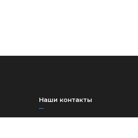
Наши контакты
+(998)71 273-03-13
+(998)71 273-97-75