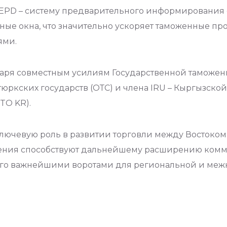
PD – систему предварительного информирования о 
нные окна, что значительно ускоряет таможенные 
ями.
одаря совместным усилиям Государственной таможе
тюркских государств (ОТС) и члена IRU – Кыргызс
TO KR).
лючевую роль в развитии торговли между Востоком
ения способствуют дальнейшему расширению ком
его важнейшими воротами для региональной и меж