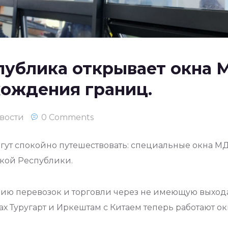
публика открывает окна 
хождения границ.
вости
0 Comments
гут спокойно путешествовать: специальные окна М
кой Республики.
нию перевозок и торговли через не имеющую выход
х Туругарт и Иркештам с Китаем теперь работают о