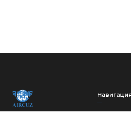
Навигаци
Новости
Ассоциация
Международн
международных